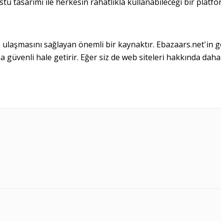
stu tasarımı ile herkesin rahatlıkla kullanabileceği bir platf
e ulaşmasını sağlayan önemli bir kaynaktır. Ebazaars.net'in geli
güvenli hale getirir. Eğer siz de web siteleri hakkında daha fa