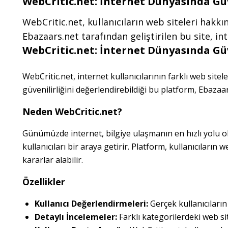
WebCritic.net: İnternet Dünyasında Gü
WebCritic.net, kullanıcıların web siteleri hak
Ebazaars.net tarafından geliştirilen bu site, int
WebCritic.net: İnternet Dünyasında Gü
WebCritic.net, internet kullanıcılarının farklı web sitel
güvenilirliğini değerlendirebildiği bu platform, Ebazaars
Neden WebCritic.net?
Günümüzde internet, bilgiye ulaşmanın en hızlı yolu ol
kullanıcıları bir araya getirir. Platform, kullanıcıların
kararlar alabilir.
Özellikler
Kullanıcı Değerlendirmeleri:
Gerçek kullanıcıların 
Detaylı İncelemeler:
Farklı kategorilerdeki web site