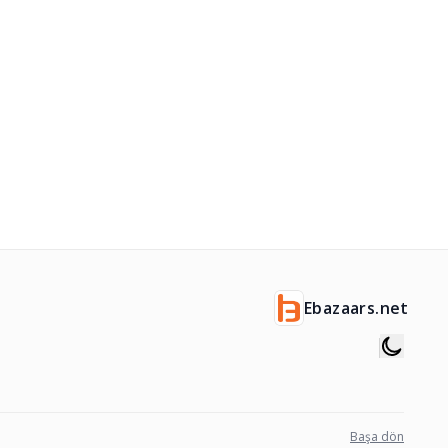
Ebazaars.net
Başa dön